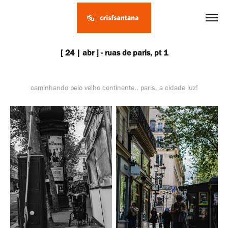
[ 24 | abr ] - ruas de paris, pt 1
caminhando pelo velho continente.. paris, a cidade luz!